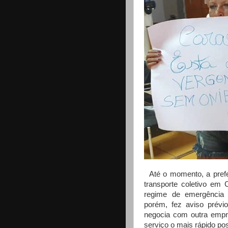
Até o momento, a prefei
transporte coletivo em
regime de emergência 
porém, fez aviso prévi
negocia com outra empr
serviço o mais rápido pos