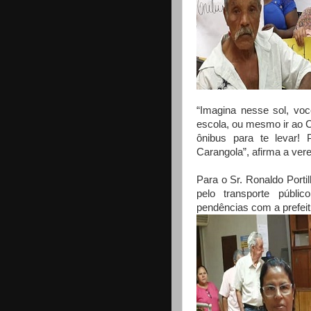
“Imagina nesse sol, voc
escola, ou mesmo ir ao C
ônibus para te levar!
Carangola”, afirma a ver
Para o Sr. Ronaldo Porti
pelo transporte públic
pendências com a prefeit