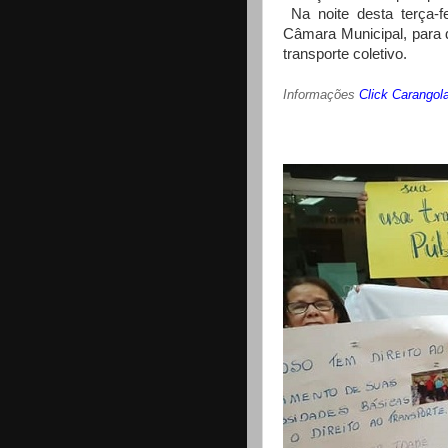
Na noite desta terça-fe
Câmara Municipal, para d
transporte coletivo.
Informações
Click Carangol