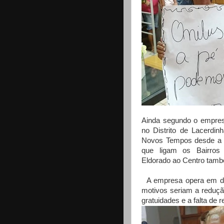
Ainda segundo o empresá
no Distrito de Lacerdin
Novos Tempos desde a úl
que ligam os Bairros
Eldorado ao Centro tamb
A empresa opera em déf
motivos seriam a reduçã
gratuidades e a falta de re