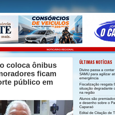
ÚLTIMAS NOTÍCIAS
o coloca ônibus
Divino passa a conta
moradores ficam
SAMU para agilizar a
emergência
rte público em
Fiscalização resgata
situação degradante d
na região
Alunos são premiado
e desenho sobre o Pa
Caparaó
Edital de Citação de 