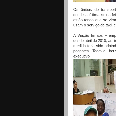
Os ônibus do transpor
desde a última sexta-fe
estão tendo que se vira
usam o serviço de táxi, 
A Viação Irmãos – emp
desde abril de 2019, as l
medida teria sido adota
pagantes. Todavia, h
executivo.