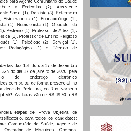
ades para Agente Comunitário de Saúde
bate a Endemias (2), Assistente
tente Social (1), Dentista (3), Enfermeiro
, Fisioterapeuta (1), Fonoaudiólogo (1),
ta (1), Nutricionista (1), Operador de
), Pedreiro (1), Professor de Artes (1),
sica (1), Professor de Ensino Religioso
guês (1), Psicólogo (2), Serviçal (1),
isor Pedagógico (1) e Técnico de
abertas das 15h do dia 17 de dezembro
 22h do dia 17 de janeiro de 2020, pela
eio do endereço eletrônico
cos.com.br, ou de forma presencial, no
a dede da Prefeitura, na Rua Norberto
njal-MG. As taxas vão de R$ 49,90 a R$
erá etapas de: Prova Objetiva, de
assificatório, para todos os candidatos;
ente Comunitário de Saúde, Agente de
 Operador de Máquinas, Operário,