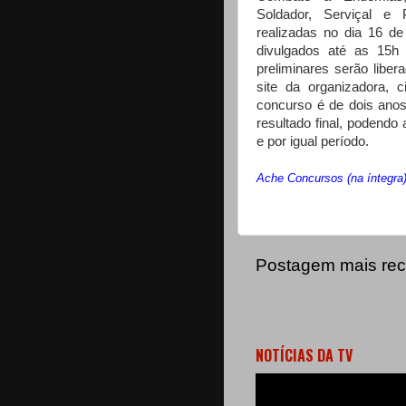
Soldador, Serviçal e 
realizadas no dia 16 de
divulgados até as 15h 
preliminares serão liber
site da organizadora, 
concurso é de dois ano
resultado final, podendo
e por igual período.
Ache Concursos (na íntegra
Postagem mais rec
NOTÍCIAS DA TV