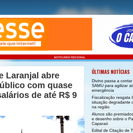
ÚLTIMAS NOTÍCIAS
e Laranjal abre
Divino passa a conta
úblico com quase
SAMU para agilizar a
emergência
alários de até R$ 9
Fiscalização resgata
situação degradante d
na região
Alunos são premiado
e desenho sobre o Pa
Caparaó
Edital de Citação de 