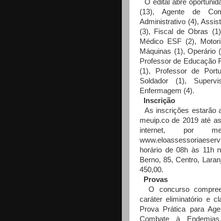
O edital abre oportunid
(13), Agente de Com
Administrativo (4), Assis
(3), Fiscal de Obras (1)
Médico ESF (2), Motoris
Máquinas (1), Operário (1
Professor de Educação Fí
(1), Professor de Portu
Soldador (1), Superv
Enfermagem (4).
Inscrição
As inscrições estarão 
meuip.co de 2019 até as
internet, por m
www.eloassessoriaeservi
horário de 08h às 11h n
Berno, 85, Centro, Lara
450,00.
Provas
O concurso compreend
caráter eliminatório e cl
Prova Prática para Ag
Combate à Endemias,