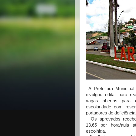
A Prefeitura Municipal
divulgou edital para r
vagas abertas para 
escolaridade com rese
portadores de deficiência
Os aprovados receber
13,65 por hora/aula 
escolhida.