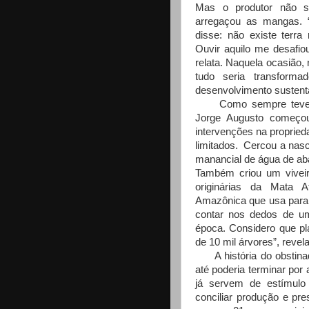
Mas o produtor não s
arregaçou as mangas.
disse: não existe terra
Ouvir aquilo me desafio
relata. Naquela ocasião,
tudo seria transforma
desenvolvimento sustent
Como sempre teve pr
Jorge Augusto começou
intervenções na propried
limitados. Cercou a nasce
manancial de água de ab
Também criou um viveir
originárias da Mata A
Amazônica que usa para r
contar nos dedos de u
época. Considero que p
de 10 mil árvores”, revela
A história do obstinad
até poderia terminar por
já servem de estímul
conciliar produção e pr