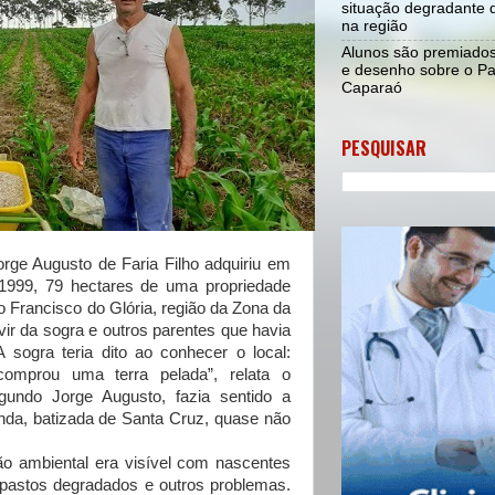
situação degradante d
na região
Alunos são premiado
e desenho sobre o Pa
Caparaó
PESQUISAR
e Augusto de Faria Filho adquiriu em
 1999, 79 hectares de uma propriedade
o Francisco do Glória, região da Zona da
vir da sogra e outros parentes que havia
 sogra teria dito ao conhecer o local:
 comprou uma terra pelada”, relata o
egundo Jorge Augusto, fazia sentido a
enda, batizada de Santa Cruz, quase não
 ambiental era visível com nascentes
pastos degradados e outros problemas.