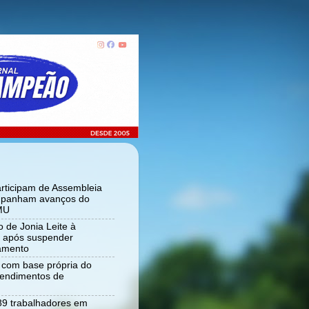
articipam de Assembleia
panham avanços do
MU
 de Jonia Leite à
ia após suspender
tamento
r com base própria do
tendimentos de
 89 trabalhadores em