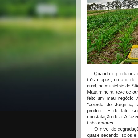
Quando o produtor Jorg
três etapas, no ano de
rural, no município de Sã
Mata mineira, teve de ou
feito um mau negócio. A
“coitado do Jorginho,
produtor. E de fato, s
constatação dela. A faz
tinha árvores.
O nível de degradação
quase secando, solos e 