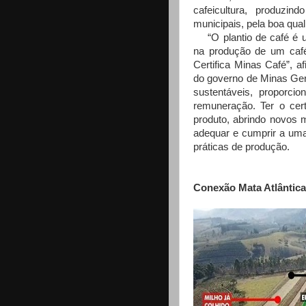
cafeicultura, produzi
municipais, pela boa qual
“O plantio de café é um
na produção de um caf
Certifica Minas Café”, 
do governo de Minas Ger
sustentáveis, proporci
remuneração. Ter o cert
produto, abrindo novos 
adequar e cumprir a uma
práticas de produção.
Conexão Mata Atlântica