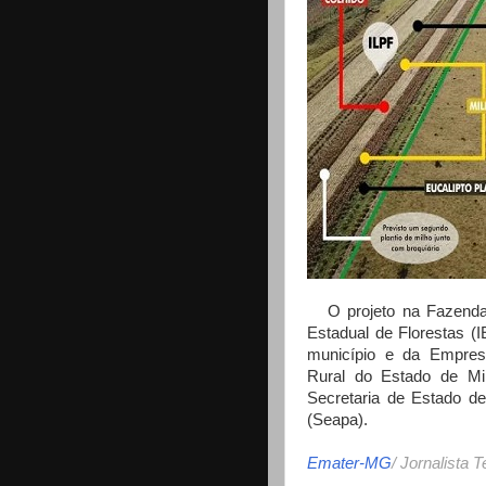
O projeto na Fazenda S
Estadual de Florestas (
município e da Empres
Rural do Estado de Mi
Secretaria de Estado de
(Seapa).
Emater-MG
/ Jornalista T