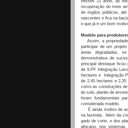
nesses 21 anos, as inic
recuperação do meio a
de órgãos públicos, até
nascentes e fica na baci
o que já é um bom motiv
Modelo para produtore
Assim, a propriedade d
participar de um projeto
áreas degradadas, se
demonstrativa de suces
principal destaque fico
de ILPF Integração Lavo
hectares e Integração P
de 2,45 hectares e 2,35
como as construções de 
do solo, plantio de árv
foram fundamentais par
considerada modelo.
É ainda motivo de admi
na fazenda . Além da cri
gado de corte, e dos plan
africano, nos sistemas