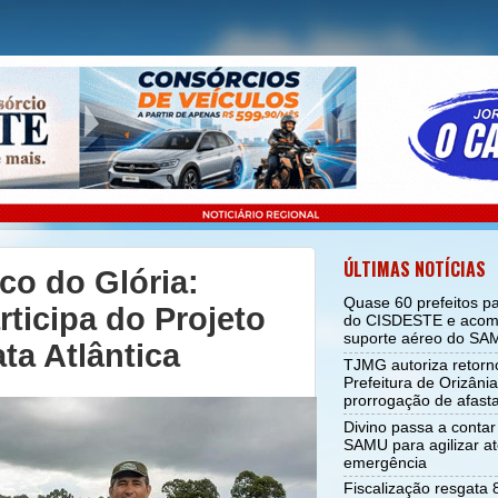
ÚLTIMAS NOTÍCIAS
co do Glória:
Quase 60 prefeitos p
rticipa do Projeto
do CISDESTE e acom
suporte aéreo do SA
a Atlântica
TJMG autoriza retorno
Prefeitura de Orizân
prorrogação de afas
Divino passa a conta
SAMU para agilizar a
emergência
Fiscalização resgata