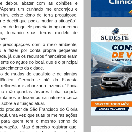
e deixou abater com as opiniões e
 “Apenas um cunhado me encorajou e
 ruim, existe dono de terra preguiçoso.
u e decidi que podia mudar a situação”,
 nem de longe ele poderia imaginar como
do, tornando suas terras modelo de
ável.
eocupações com o meio ambiente,
 a fazer por conta própria pequenas
ade, já que os recursos financeiros eram
nte do açude do local, que é o principal
astecimento da cidade.
o de mudas de eucalipto e de plantas
tlântica, Cerrado e até da Floresta
eflorestar e arborizar a fazenda. “Podia
ma mão quantas árvores tinha naquela
lantamos e deixamos na natureza cerca
 sobre a situação atual.
o produtor de São Francisco do Glória
 aqui, uma vez que suas primeiras ações
o para quem tem o mesmo sonho de
eservação. Mas é preciso registrar que,