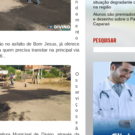
n
situação degradante d
na região
d
a
Alunos são premiado
e desenho sobre o Pa
m
Caparaó
e
nt
o
PESQUISAR
o no asfalto de Bom Jesus, já oferece
quem precisa transitar na principal via
6 .
O
s
s
er
vi
ç
o
s
s
ã
itura Municipal de Divino, através da