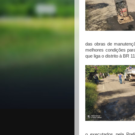
das obras de manutençã
melhores condições para 
que liga o distrito à BR 11
o executados pela Prefe