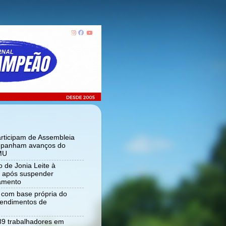
articipam de Assembleia
panham avanços do
MU
 de Jonia Leite à
ia após suspender
tamento
r com base própria do
tendimentos de
 89 trabalhadores em