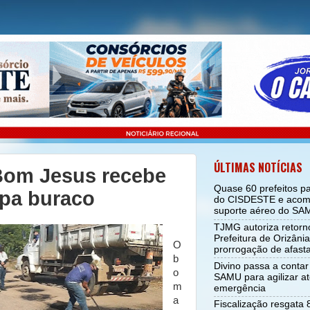
ÚLTIMAS NOTÍCIAS
Bom Jesus recebe
Quase 60 prefeitos p
apa buraco
do CISDESTE e acom
suporte aéreo do SA
TJMG autoriza retorno
Prefeitura de Orizân
O
prorrogação de afas
b
Divino passa a conta
o
SAMU para agilizar a
m
emergência
a
Fiscalização resgata