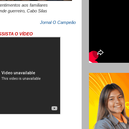
ntimentos aos familiares
nde guerreiro, Cabo Silas
Jornal O Campeão
SSISTA O VÍDEO