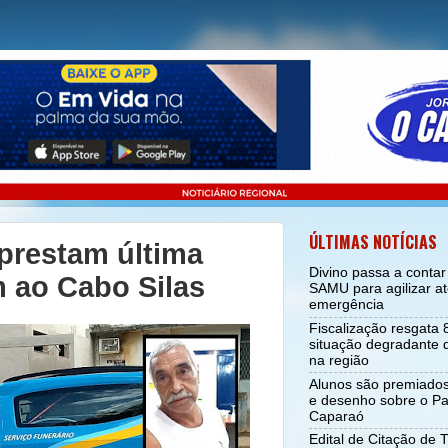
ÚLTIMAS NOTÍCIAS
prestam última
Divino passa a conta
ao Cabo Silas
SAMU para agilizar a
emergência
Fiscalização resgata
situação degradante d
na região
Alunos são premiado
e desenho sobre o Pa
Caparaó
Edital de Citação de 