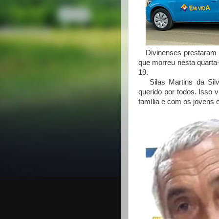
Divinenses prestaram 
que morreu nesta quarta-
19.
Silas Martins da Silv
querido por todos. Isso
família e com os jovens 