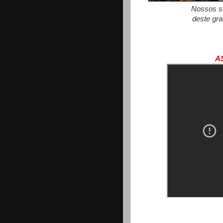
Nossos se
deste gra
A