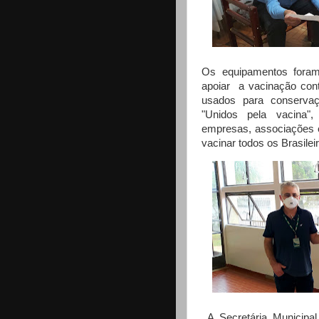
Os equipamentos foram
apoiar a vacinação con
usados para conservaç
"Unidos pela vacina"
empresas, associações e
vacinar todos os Brasile
A Secretária Municipa