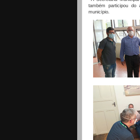
também participou do 
município.