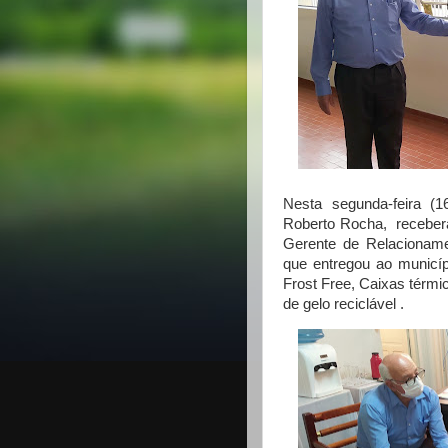
Nesta segunda-feira (1
Roberto Rocha, recebera
Gerente de Relacionam
que entregou ao municíp
Frost Free, Caixas térmic
de gelo reciclável .