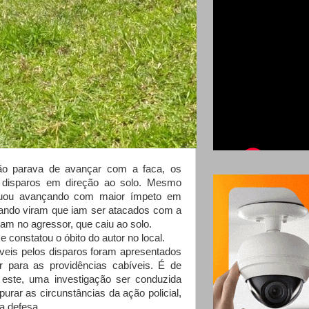
arava de avançar com a faca, os
is disparos em direção ao solo. Mesmo
uou avançando com maior ímpeto em
ando viram que iam ser atacados com a
aram no agressor, que caiu ao solo.
onstatou o óbito do autor no local.
eis pelos disparos foram apresentados
itar para as providências cabíveis. É de
este, uma investigação ser conduzida
apurar as circunstâncias da ação policial,
a defesa.