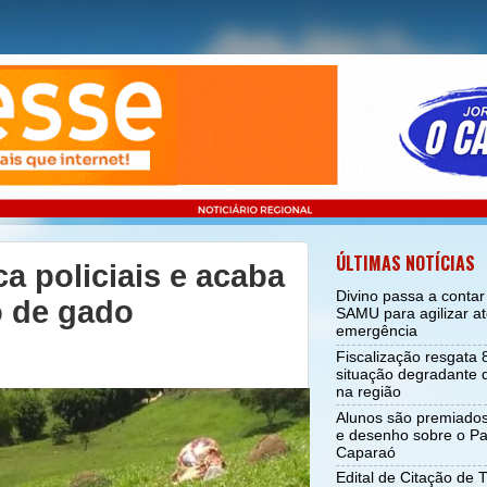
ÚLTIMAS NOTÍCIAS
 policiais e acaba
Divino passa a conta
o de gado
SAMU para agilizar a
emergência
Fiscalização resgata
situação degradante d
na região
Alunos são premiado
e desenho sobre o Pa
Caparaó
Edital de Citação de 