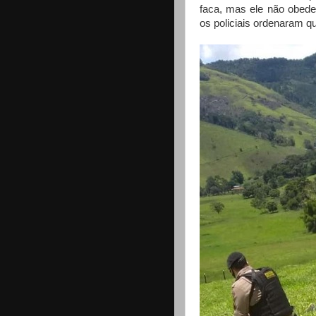
faca, mas ele não obed
os policiais ordenaram qu