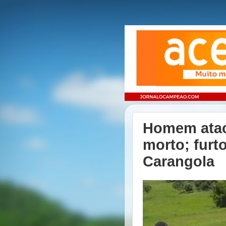
Homem ataca
morto; furt
Carangola