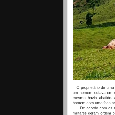
O proprietário de uma f
um homem estava em se
mesmo havia abatido. A
homem com uma faca arr
De acordo com os regi
militares deram ordem 