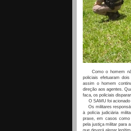
Como o homem não p
policiais efetuaram do
assim o homem contin
direção aos agentes. Qu
faca, os policiais dispar
O SAMU foi acionado e c
Os militares responsáv
à polícia judiciária mil
praxe, em casos como 
pela justiça militar para 
que deverá alegar legítim