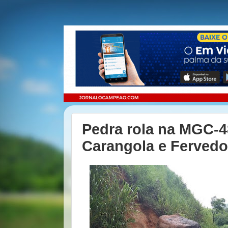
Pedra rola na MGC-4
Carangola e Ferved