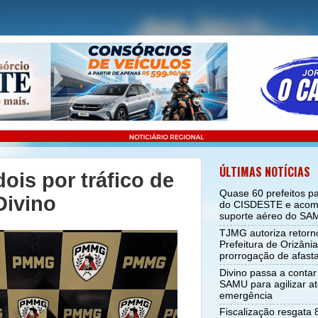
ÚLTIMAS NOTÍCIAS
ois por tráfico de
Quase 60 prefeitos p
Divino
do CISDESTE e acom
suporte aéreo do SA
TJMG autoriza retorno
Prefeitura de Orizân
prorrogação de afas
Divino passa a conta
SAMU para agilizar a
emergência
Fiscalização resgata