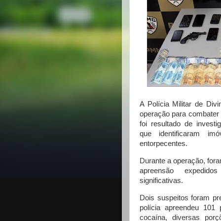
A Polícia Militar de Divi
operação para combater o
foi resultado de invest
que identificaram i
entorpecentes.
Durante a operação, for
apreensão expedido
significativas.
Dois suspeitos foram pr
polícia apreendeu 101 
cocaína, diversas por