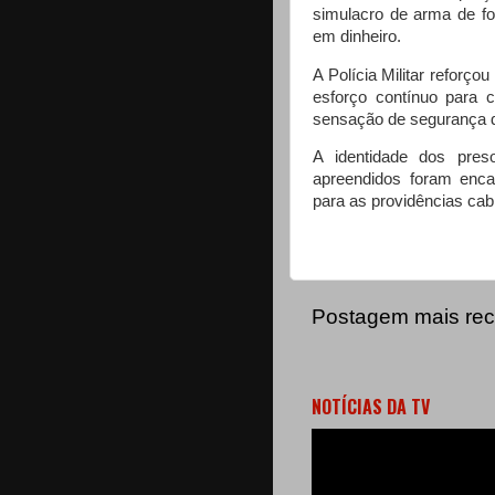
simulacro de arma de f
em dinheiro.
A Polícia Militar reforç
esforço contínuo para 
sensação de segurança 
A identidade dos pres
apreendidos foram enca
para as providências cab
Postagem mais rec
NOTÍCIAS DA TV