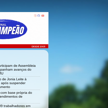
articipam de Assembleia
panham avanços do
MU
 de Jonia Leite à
ia após suspender
tamento
r com base própria do
tendimentos de
 89 trabalhadores em