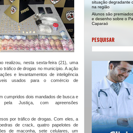
situação degradante d
na região
Alunos são premiado
e desenho sobre o Pa
Caparaó
PESQUISAR
no realizou, nesta sexta-feira (21), uma
 tráfico de drogas no município. A ação
igações e levantamentos de inteligência
móveis usados para o comércio de
am cumpridos dois mandados de busca e
s pela Justiça, com apreensões
esos por tráfico de drogas. Com eles, a
pedras de crack, quatro papelotes de
ções de maconha, sete celulares, um